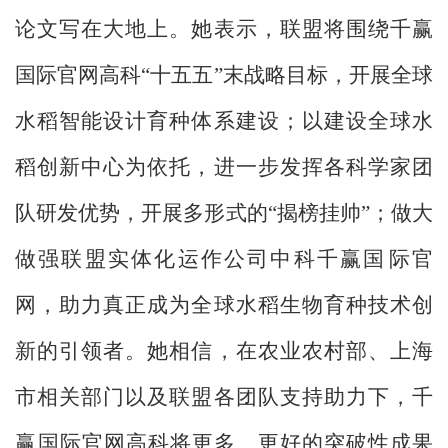
论文写在大地上。她表示，
联盟将围绕千赢
国际官网高科
“十五五
”
末
战略目标，开展全球
水稻智能设计育种体系建设；以建设全球水
稻创新中心为依托，进一步发挥各科学家团
队研发优势，开展多形式的
“揭榜挂帅”；做大
做强联盟实体化运作公司中科千赢国际官
网，助力真正成为全球水稻生物育种技术创
新的引领者。她相信，在农业农村部、上海
市相关部门以及联盟各团队支持助力下，千
赢国际官网高科将更多、更好的突破性成果