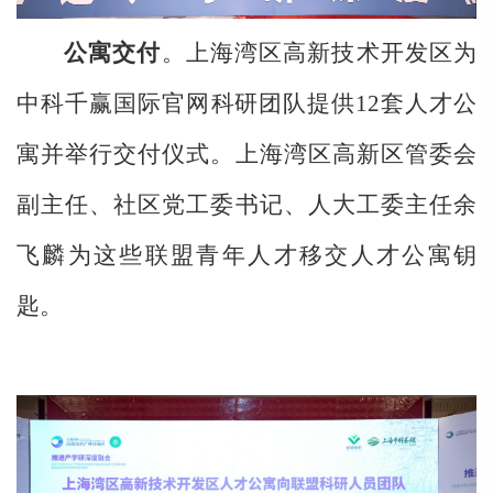
公寓
交付
。
上海湾区高新技术开发区
为
中科千赢国际官网科研团队提供
12套人才公
寓
并举行
交付仪式
。上海湾区高新区管委会
副主任、社区党工委书记、人大工委主任余
飞麟
为这些联盟青年人才移交人才公寓钥
匙。