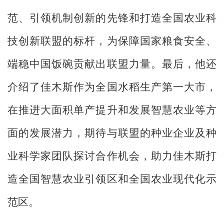
范
、
引领机制创新的先锋
和打造
全国农业科
技创新联盟
的
标杆
，
为
保障国家粮食安全
、
端稳中国饭碗贡献出联盟力量。最后，
他
还
介绍了佳木斯作为全国水稻生产第一大市，
在推进
大面积
单产
提升和发展智慧农业
等方
面的发展潜力
，
期待与
联盟的
种业企业及种
业科学家团队探讨合作机会，助力
佳木斯打
造全国智慧农业引领区
和
全国农业现代化示
范区
。