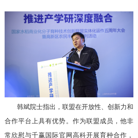
韩斌院士指出
，
联盟在开放性、创新力和
合作平台
上具有
优势。
作为联盟成员
，
他
非
常欣慰与千赢国际官网高科开展育种合作，