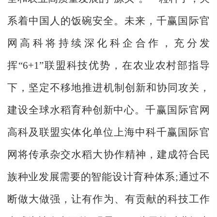
系着中国人的饭碗安全。
未来，千赢国际官
网高科将持续深化科企合作，充分发
挥
“6+1”联盟科技优势，
在
农业农村部
指导
下
，
坚定不移地
推进机制创新和协同攻关，
建设全球水稻育种创新中心。
千赢国际官网
高科及
联盟实体化单位上海中科千赢国际官
网将传承杂交水稻大协作精神，建成符合民
族种业发展需要的智能设计育种体系
;通过不
断做大做强，让有作为、有贡献的科技工作