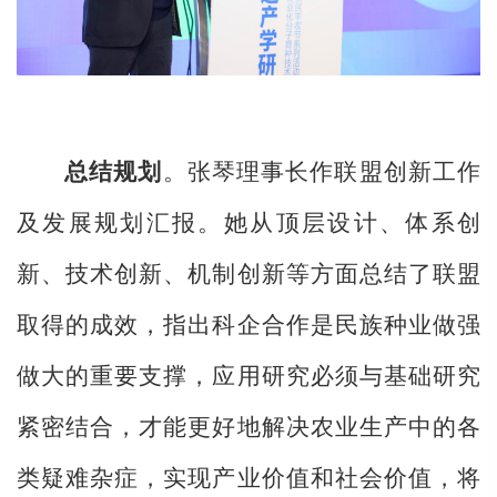
总结
规划
。
张琴
理事长
作联盟创新工作
及发展规划汇报。
她
从顶层设计、
体系创
新、技术创新
、
机制创新等方面
总结
了联盟
取得的成效，
指出
科企合作是民族种业做强
做大的重要支撑，应用研究必须与基础研究
紧密结合，才能
更好地
解决农业生产中的各
类疑难杂症，
实现产业价值和社会价值，将