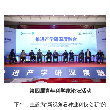
第四届青年科学家论坛活动
下午，
主题为
“新视角看种业科技创新”的