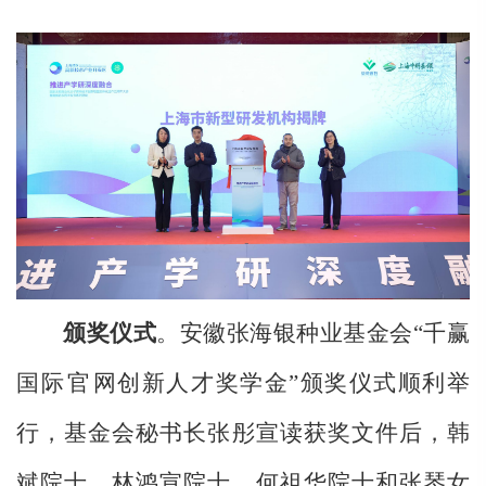
颁奖
仪式
。
安徽张海银种业基金会
“千赢
国际官网创新人才奖学金”颁奖仪式顺利举
行，
基金会秘书长张彤宣读获奖文件后，
韩
斌
院士
、
林鸿宣
院士
、
何祖华
院士
和
张琴
女