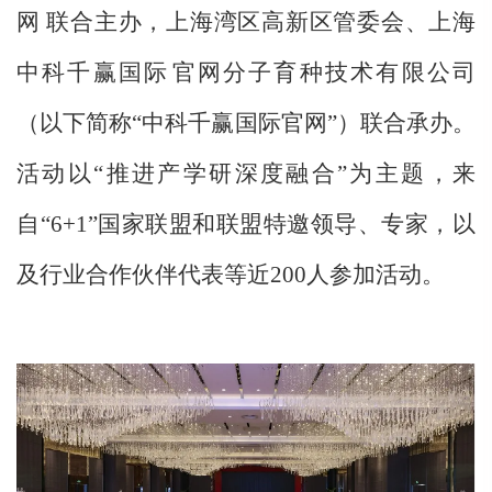
网 联合主办，上海湾区高新区管委会、上海
中科千赢国际官网分子育种技术有限公司
（以下简称“中科千赢国际官网”）联合承办
。
活动以
“推进产学研深度融合”为主题，
来
自
“6+1”国家联盟
和联盟特邀
领导
、
专家，以
及
行业
合作伙伴
代表等近
200人参加活动。