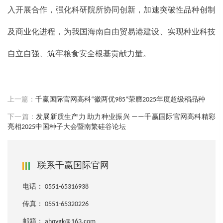
入
开展
合作
，
强化
科研院所协同创新，加速突破性品种
创制
及
商业化进程，
为
我国
海南自由贸易港建设
、
实现种业科技
自立自强、筑牢粮食安全根基
贡献力量。
上一篇：
千赢国际官网高科“徽两优985”荣膺2025年度超级稻品种
下一篇：
发展新质生产力 助力种业振兴 ——千赢国际官网高科精彩
亮相2025中国种子大会暨南繁硅谷论坛
联系千赢国际官网
电话：
0551-65316938
传真：
0551-65320226
邮箱：
ahqygk@163.com