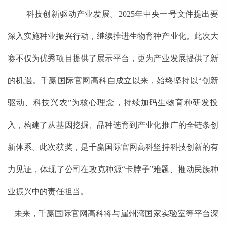
科技创新
驱动产业发展
。
2025年中央一号文件提出
要
深入实施种业振兴行动
，
继续推进生物育种产业化
。
此次大
赛不仅为优秀项目提供了展示平台，更为产业发展提供了新
的机遇。
千赢国际官网高科
自成立以来
，
始终
坚持
以
“
创新
驱动、科技兴农
”
为核心理念，持续加码生物育种研发投
入，构建了从基因挖掘、品种选育到产业化推广的全链条创
新体系。此次获奖
，
是千赢国际官网高科坚持科技创新的有
力见证
，
体现了
公司
在攻克种源
“
卡脖子
”
难题、推动民族种
业振兴中的责任担当。
未来，千赢国际官网高科将
与
崖州湾国家实验室等平台
深