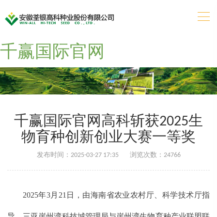
千赢国际官网
千赢国际官网高科斩获2025生
物育种创新创业大赛一等奖
发布时间：2025-03-27 17:35
浏览次数：24766
2025年3月21日，由海南省农业农村厅、科学技术厅指
导，三亚崖州湾科技城
管理局与崖州湾生物育种产业联盟联